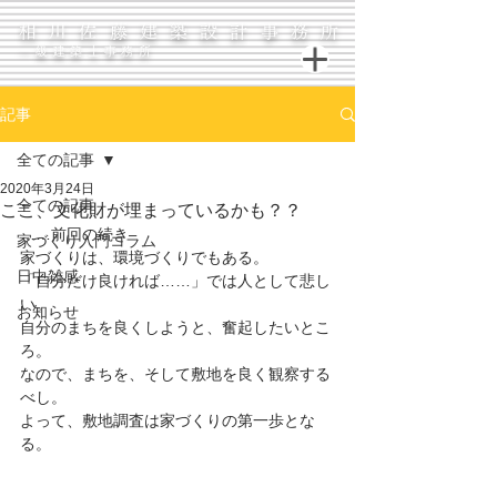
相川佐藤建築設計事務所
一級建築士事務所
記事
全ての記事
2020年3月24日
全ての記事
ここ、文化財が埋まっているかも？？
……前回の続き
家づくり入門コラム
家づくりは、環境づくりでもある。
日中雑感
「自分だけ良ければ……」では人として悲し
い。
お知らせ
自分のまちを良くしようと、奮起したいとこ
ろ。
なので、まちを、そして敷地を良く観察する
べし。
よって、敷地調査は家づくりの第一歩とな
る。