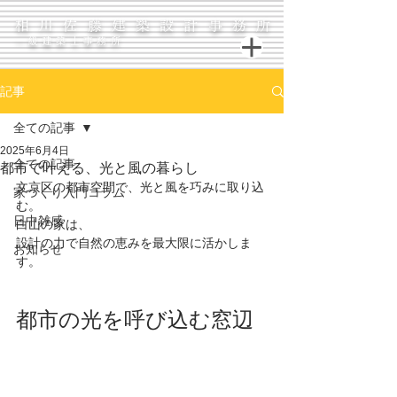
相川佐藤建築設計事務所
一級建築士事務所
記事
全ての記事
2025年6月4日
全ての記事
都市で叶える、光と風の暮らし
文京区の都市空間で、光と風を巧みに取り込
家づくり入門コラム
む。
日中雑感
白山の家は、
設計の力で自然の恵みを最大限に活かしま
お知らせ
す。
都市の光を呼び込む窓辺