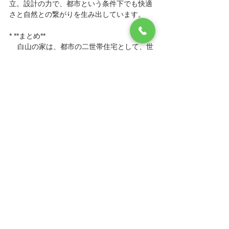
立。設計の力で、都市という条件下でも快適
さと自然との繋がりを生み出しています。
* **まとめ**
    白山の家は、都市の二世帯住宅として、世
代間の距離感を大切にしながら、心地よい暮
らしを追求しました。
二世帯住宅
シンプルモダンの家
日中雑感
すべて表示
最新記事