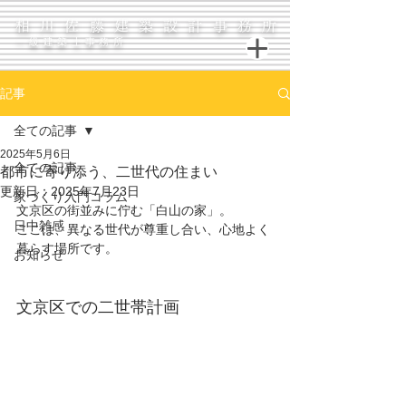
相川佐藤建築設計事務所
一級建築士事務所
記事
全ての記事
2025年5月6日
全ての記事
都市に寄り添う、二世代の住まい
更新日：
2025年7月23日
家づくり入門コラム
文京区の街並みに佇む「白山の家」。
日中雑感
ここは、異なる世代が尊重し合い、心地よく
暮らす場所です。
お知らせ
文京区での二世帯計画