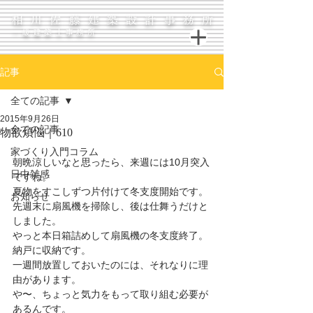
相川佐藤建築設計事務所
一級建築士事務所
記事
全ての記事
2015年9月26日
全ての記事
物欲煩悩｜610
家づくり入門コラム
朝晩涼しいなと思ったら、来週には10月突入
日中雑感
ですね。 
夏物をすこしずつ片付けて冬支度開始です。 
お知らせ
先週末に扇風機を掃除し、後は仕舞うだけと
しました。 
やっと本日箱詰めして扇風機の冬支度終了。 
納戸に収納です。 
一週間放置しておいたのには、それなりに理
由があります。 
や〜、ちょっと気力をもって取り組む必要が
あるんです。 