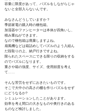
容量に限度があって、パズルをしながらじゃ
ないと全部入らないんです。 
みなさんどうしていますか？ 
季節家電の購入時の梱包箱。 
加湿器やファンヒーターは本体が四角いし、
積み重ねができます。 
なので梱包箱は廃棄しますよね。 
扇風機などは箱詰めしてパズルのよう入組ん
だ段取りの上、納戸行きですよね。 
限られたスペースにできる限りの収納をする
のでパズルになります。 
重さや箱の強度、サイズ、使用頻度を考え
て…… 
そんな苦労をせずにおきたいものです。 
そこで大中小の高さの棚を作りパズルをせず
にどうなるか? 
シミュレーションしたことがあります。 
効率を考え間口の大きなものや奥行きのある
ものなど検討しました。 