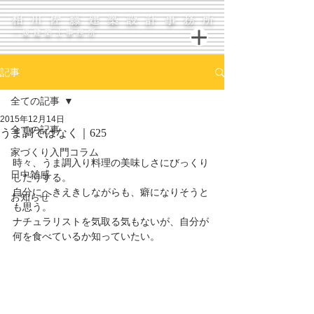
相川佐藤建築設計事務所
一級建築士事務所
記事
全ての記事
2015年12月14日
全ての記事
うま調ではなく｜625
家づくり入門コラム
時々、うま調入り料理の美味しさにびっくり
日中雑感
したりする。 
自分にへきえきしながらも、癖になりそうと
お知らせ
も思う。 
ナチュラリストを気取る気もないが、自分が
何を食べているか知っていたい。 