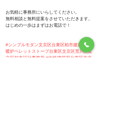
お気軽に事務所にいらしてください。 
無料相談と無料提案をさせていただきます。 
はじめの一歩はまずはお電話で！ 
#シンプルモダン文京区台東区柏市建築家
#
暖炉ペレットストーブ台東区文京区荒川区足
立区柏市設計事務所
#女性建築家台東区文京
区荒川区足立区柏市設計事務所
#ナチュラル
台東区文京区荒川区足立区柏市流山市建築家
#二世帯住宅台東区文京区荒川区足立区柏市
流山市設計事務所
#建築家台東区文京区荒川
区足立区柏市流山市
#住まいの無料相談会
すべて表示
最新記事