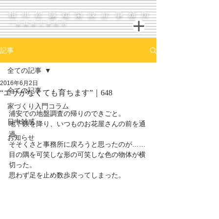
相川佐藤建築設計事務所
一級建築士事務所
記事
全ての記事
2016年6月2日
全ての記事
“エサがなくても育ちます”｜648
家づくり入門コラム
浦安での地盤調査の帰りのできごと。
日中雑感
地下鉄を降り、いつものお花屋さんの前を通
過。
お知らせ
そそくさと事務所に戻ろうと思ったのが……
目の隅を可笑しな形の可笑しな色の物体が横
切った。
思わず足を止め数歩戻ってしまった。