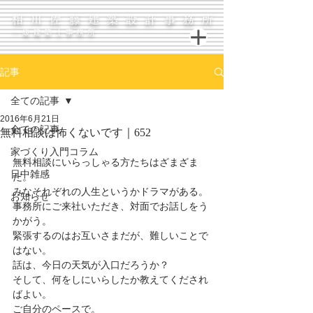
相川佐藤建築設計事務所
一級建築士事務所
記事
全ての記事
2016年6月21日
全ての記事
無料相談は怖くないです｜652
家づくり入門コラム
無料相談にいらっしゃる方たちはざまざま
日中雑感
だ。
みなそれぞれの人生というかドラマがある。
お知らせ
事務所にご来社いただき、対面でお話しをう
かがう。
緊張するのはお互いさまだが、難しいことで
はない。
話は、今日の天気が入口だろうか？
そして、何をしにいらしたか教えてくだされ
ばよい。
ご自分のペースで。