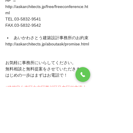
HP → 
http://askarchitects.jp/free/freeconference.ht
ml
TEL.03-5832-9541
FAX.03-5832-9542
あいかわさとう建築設計事務所のお約束 
http://askarchitects.jp/aboutask/promise.html
お気軽に事務所にいらしてください。
無料相談と無料提案をさせていただきます。
はじめの一歩はまずはお電話で！
#建築家台東区文京区荒川区足立区柏市流山
市
#二世帯住宅台東区文京区荒川区足立区柏
市流山市設計事務所
#ナチュラル台東区文京
区荒川区足立区柏市流山市建築家
#女性建築
家台東区文京区荒川区足立区柏市設計事務所
#暖炉ペレットストーブ台東区文京区荒川区
足立区柏市設計事務所
#シンプルモダン文京
区台東区柏市建築家