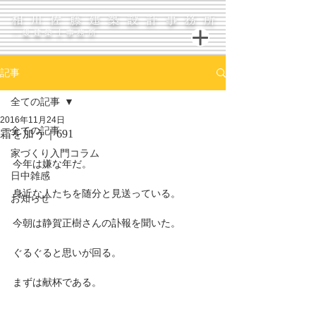
相川佐藤建築設計事務所
一級建築士事務所
記事
全ての記事
2016年11月24日
全ての記事
霜を加う｜691
家づくり入門コラム
今年は嫌な年だ。
日中雑感
身近な人たちを随分と見送っている。
お知らせ
今朝は静賀正樹さんの訃報を聞いた。
ぐるぐると思いが回る。
まずは献杯である。