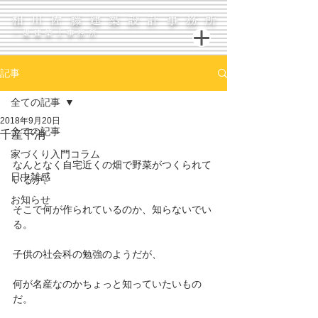
相川佐藤建築設計事務所
一級建築士事務所
記事
全ての記事
2018年9月20日
全ての記事
千産千消
家づくり入門コラム
なんとなく自宅近くの畑で野菜がつくられて
日中雑感
いるが、
お知らせ
そこで何が作られているのか、知らないでい
る。
子供の社会科の勉強のようだが、
何が名産なのかちょっと知っていたいもの
だ。