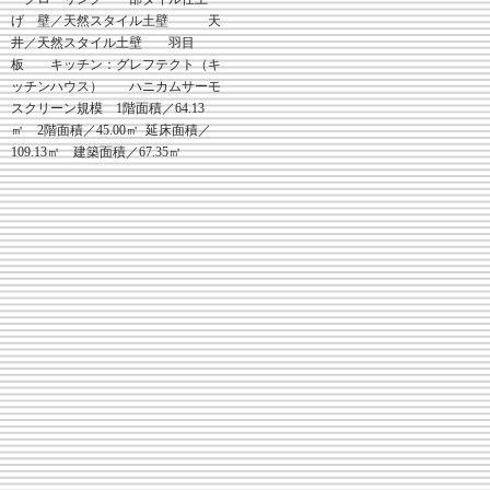
げ 壁／天然スタイル土壁 天
井／天然スタイル土壁 羽目
板 キッチン：グレフテクト（キ
ッチンハウス） ハニカムサーモ
スクリーン規模 1階面積／64.13
㎡ 2階面積／45.00㎡ 延床面積／
109.13㎡ 建築面積／67.35㎡