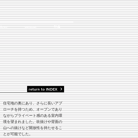
News
concept
FAQ
return to INDEX
住宅地の奥にあり、さらに長いアプ
ローチを持つため、オープンであり
ながらプライベート感のある室内環
境を望まれました。吹抜けや背面の
山への抜けなど開放性を持たせるこ
とが可能でした。