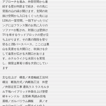
アプローチを進み、外部空間から連
続する壁が内部まで続き、その先に
背面の山の緑が開けます。玄関の吹
抜け空間から入口をくぐった先には
LDKの一室空間。一段下がったリビ
ングにはフランス製のお気に入りの
ソファーが配され、対面には壁掛け
TVを有するウッドブロックの壁が立
ち上がります。その裏の階段を登り
切ると2階バースペース。ここには裏
山を見渡せる大開口と、吹抜けを介
して遠景が広がる大開口がありま
す。ホテルライクな水回りを実現
し、個室は巣篭り感を大切にしてい
ます
主な仕上げ 構造／木造軸組工法SE
構法 断熱方式／内断熱工法 外壁
／外部左官工事 通気ラス ラスモルタ
ル下地ハイブリッド外装仕上げ塗壁
材キャンドル 古窯磚 馬踏み目地
屋根／ガルバリウム鋼板 床／オ
ークローリング 一部タイル仕上