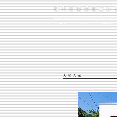
相川佐藤建築設計
Home
works
about us
大船の家