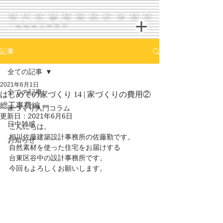
相川佐藤建築設計事務所
一級建築士事務所
記事
全ての記事
2021年6月1日
全ての記事
はじめての家づくり 14 | 家づくりの費用②
総工事費編
家づくり入門コラム
更新日：
2021年6月6日
日中雑感
こんにちは。
相川佐藤建築設計事務所の佐藤勤です。
お知らせ
自然素材を使った住宅をお届けする
台東区谷中の設計事務所です。
今回もよろしくお願いします。