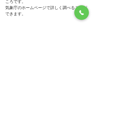
ころです。
気象庁のホームページで詳しく調べることが
できます。
家づくりは風景づくり
キャッチコピーがつくほどではないですが、
街にはそれぞれ雰囲気というものがありま
す。
空が高かったり、緑が多かったり。
夕凪が強かったり、湿度が高かったり。