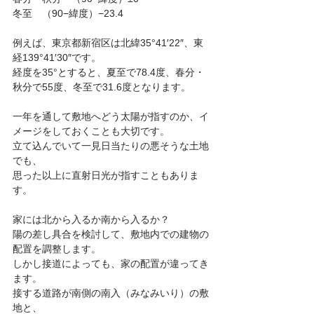
冬至　（90−緯度）−23.4
例えば、東京都新宿区は北緯35°41′22″、東
経139°41′30″です。
経度を35°とすると、夏至で78.4度、春分・
秋分で55度、冬至で31.6度となります。
一年を通して敷地へどう太陽が指すのか、イ
メージをしておくことも大切です。
立て込んでいて一見日当たりの悪そうな土地
でも、
思った以上に直射日光が指すこともありま
す。
家には北から入るか南から入るか？
陽の差し具合を検討して、敷地内での建物の
配置を調整します。
しかし接道によっても、家の配置が違ってき
ます。
接する道路が南側の南入（みなみいり）の敷
地と、