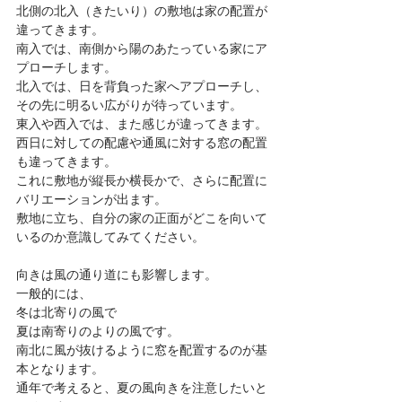
北側の北入（きたいり）の敷地は家の配置が
違ってきます。
南入では、南側から陽のあたっている家にア
プローチします。
北入では、日を背負った家へアプローチし、
その先に明るい広がりが待っています。
東入や西入では、また感じが違ってきます。
西日に対しての配慮や通風に対する窓の配置
も違ってきます。
これに敷地が縦長か横長かで、さらに配置に
バリエーションが出ます。
敷地に立ち、自分の家の正面がどこを向いて
いるのか意識してみてください。
向きは風の通り道にも影響します。
一般的には、
冬は北寄りの風で
夏は南寄りのよりの風です。
南北に風が抜けるように窓を配置するのが基
本となります。
通年で考えると、夏の風向きを注意したいと