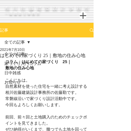
相川佐藤建築設計事務所
一級建築士事務所
記事
全ての記事
2021年7月10日
全ての記事
はじめての家づくり 25｜敷地の住み心地
コラム：はじめての家づくり　25｜
家づくり入門コラム
敷地の住み心地
日中雑感
こんにちは。
お知らせ
自然素材を使った住宅を一緒に考え設計する
相川佐藤建築設計事務所の佐藤勤です。
常磐線沿いで家づくり設計活動中です。
今回もよろしくお願いします。
前回、前々回と土地購入のためのチェックポ
イントを見てきました。
ぜひ納得がいくまで、幾つでも土地を回って