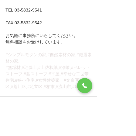
TEL.03-5832-9541
FAX.03-5832-9542
お気軽に事務所にいらしてください。
無料相談をお受けしています。
#シンプルモダンの家
,#自然素材の家,#厳選素
材の家,
#無垢材
,#珪藻土,#土佐和紙,#漆喰,#ペレット
ストーブ,#薪ストーブ,#平屋,#幸せな二世帯
住宅,#狭小住宅,#女性建築家　
#文京区
,#台東
区,#荒川区,#足立区,#柏市,#流山市,#建築家 
すべて表示
最新記事