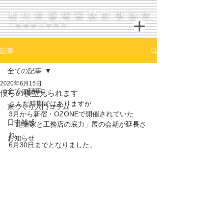
相川佐藤建築設計事務所
一級建築士事務所
記事
全ての記事
2020年6月15日
全ての記事
僕らの模型見られます
こんな時期ではありますが
家づくり入門コラム
3月から新宿・OZONEで開催されていた
日中雑感
「建築家と工務店の底力」展の会期が延長さ
れ
お知らせ
6月30日までとなりました。