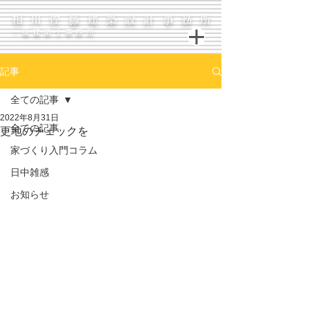
相川佐藤建築設計事務所
一級建築士事務所
記事
全ての記事
2022年8月31日
全ての記事
更地のチェックを
家づくり入門コラム
日中雑感
お知らせ