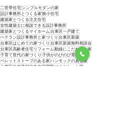
二世帯住宅
シンプルモダンの家
設計事務所とつくる家
狭小住宅
建築家とつくる注文住宅
女性建築士に相談できる設計事務所
建築家とつくるマイホーム
台東区一戸建て
ベテラン設計事務所と家づくり
台東区新築
台東区はじめての家づくり
台東区新築無料相談会
台東区高齢者住宅リフォーム
動線にこだわった家
子育て世代の家づくり
子供がのびのび育つ家
ペレットストーブのある家
ハンモックのある家
台東区自然素材注文住宅
間取にこだわった家
造作キッチンのある家
収納重視の家づくり
転ばない家づくり
趣味のための家づくり
暖かい家づくり
終の住処づくり
変形敷地の家づくり
薪ストーブのある家
後悔のない家づくり
平家
日中雑感