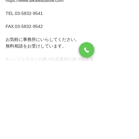
https://www.aikawasatow.com
TEL.03-5832-9541
FAX.03-5832-9542
お気軽に事務所にいらしてください。
無料相談をお受けしています。
#シンプルモダンの家
,#自然素材の家,#厳選素
材の家,
#無垢材
,#珪藻土,#土佐和紙,#漆喰,#ペレット
ストーブ,#薪ストーブ,#平屋,#幸せな二世帯
住宅,#狭小住宅,#女性建築家　
#文京区
,#台東
区,#荒川区,#足立区,#柏市,#流山市,#建築家 
すべて表示
最新記事