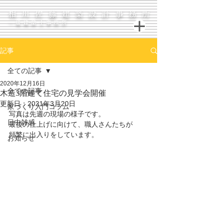
相川佐藤建築設計事務所
一級建築士事務所
記事
全ての記事
2020年12月16日
全ての記事
木造3階建て住宅の見学会開催
更新日：
2021年3月20日
家づくり入門コラム
写真は先週の現場の様子です。
日中雑感
最後の仕上げに向けて、職人さんたちが
頻繁に出入りをしています。
お知らせ