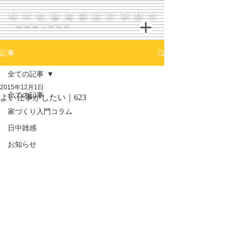
相川佐藤建築設計事務所
一級建築士事務所
記事
全ての記事
2015年12月1日
全ての記事
よい仕事がしたい｜623
家づくり入門コラム
日中雑感
お知らせ