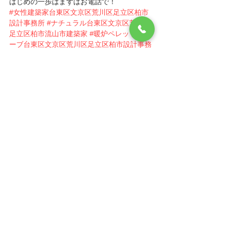
はじめの一歩はまずはお電話で！
#女性建築家台東区文京区荒川区足立区柏市
設計事務所
#ナチュラル台東区文京区荒川区
足立区柏市流山市建築家
#暖炉ペレットスト
ーブ台東区文京区荒川区足立区柏市設計事務
所
#建築家台東区文京区荒川区足立区柏市流
山市
#二世帯住宅台東区文京区荒川区足立区
柏市流山市設計事務所
#シンプルモダン文京
区台東区柏市建築家
すべて表示
最新記事