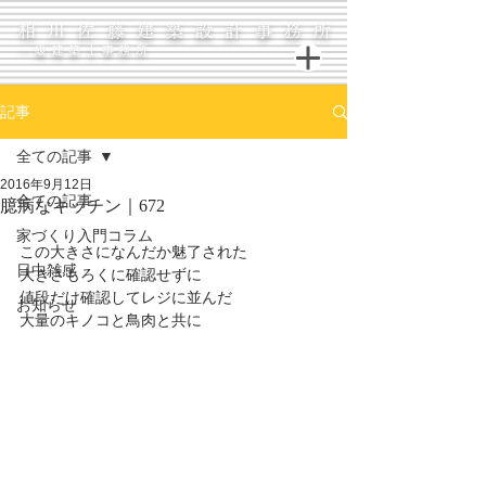
相川佐藤建築設計事務所
一級建築士事務所
記事
全ての記事
2016年9月12日
全ての記事
臆病なキッチン｜672
家づくり入門コラム
この大きさになんだか魅了された
日中雑感
大きさもろくに確認せずに
値段だけ確認してレジに並んだ
お知らせ
大量のキノコと鳥肉と共に