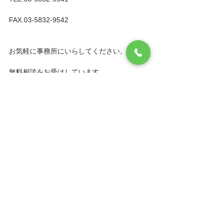
FAX.03-5832-9542
お気軽に事務所にいらしてください。
無料相談をお受けしています。
#シンプルモダン文京区台東区柏市建築家
#
二世帯住宅台東区文京区荒川区足立区柏市流
山市設計事務所
#暖炉ペレットストーブ台東
区文京区荒川区足立区柏市設計事務所
#建築
家台東区文京区荒川区足立区柏市流山市
#ナ
チュラル台東区文京区荒川区足立区柏市流山
市建築家
#リフォームリノベーション台東区
文京区荒川区足立区柏市設計事務所
#和モダ
ン台東区文京区荒川区足立区柏市設計事務所
#女性建築家台東区文京区荒川区足立区柏市
設計事務所