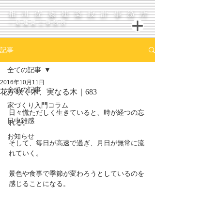
相川佐藤建築設計事務所
一級建築士事務所
記事
全ての記事
2016年10月11日
全ての記事
花が咲く木、実なる木｜683
家づくり入門コラム
日々慌ただしく生きていると、時が経つの忘
日中雑感
れる。
お知らせ
そして、毎日が高速で過ぎ、月日が無常に流
れていく。
景色や食事で季節が変わろうとしているのを
感じることになる。