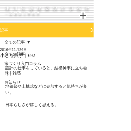
相川佐藤建築設計事務所
一級建築士事務所
記事
全ての記事
2016年11月26日
全ての記事
小さな熊手｜692
家づくり入門コラム
設計の仕事をしていると、結構神事に立ち会
日中雑感
う。
お知らせ
地鎮祭や上棟式などに参加すると気持ちが良
い。
日本らしさが嬉しく思える。