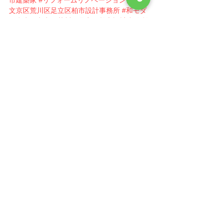
文京区荒川区足立区柏市設計事務所
#和モダ
ン台東区文京区荒川区足立区柏市設計事務所
#女性建築家台東区文京区荒川区足立区柏市
設計事務所
すべて表示
最新記事