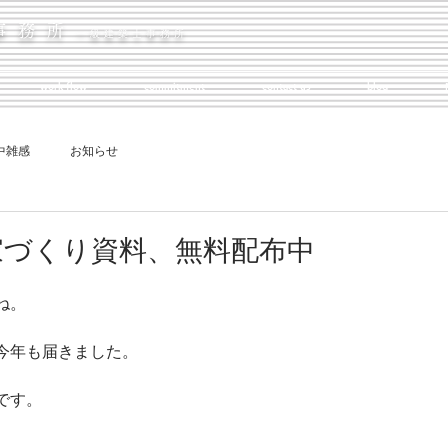
事務所
一級建築士事務所
work flow
commitment
contact us
blog
中雑感
お知らせ
家づくり資料、無料配布中
ね。
今年も届きました。
です。