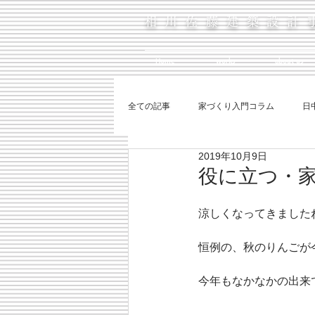
相川佐藤建築設計
Home
works
about us
全ての記事
家づくり入門コラム
日
2019年10月9日
役に立つ・
涼しくなってきました
恒例の、秋のりんごが
今年もなかなかの出来