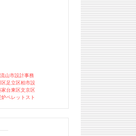
市流山市設計事務
川区足立区柏市設
築家台東区文京区
暖炉ペレットスト